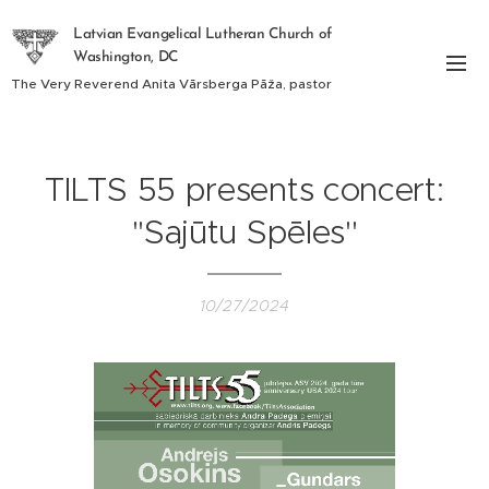
Latvian Evangelical Lutheran Church of
Washington, DC
The Very Reverend Anita Vārsberga Pāža, pastor
TILTS 55 presents concert:
''Sajūtu Spēles''
10/27/2024