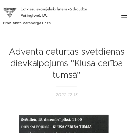
Latviešu evanģeliski luteriskā draudze
Vašingtonā, DC
Prāv. Anita Vārsberga Pāža
Adventa ceturtās svētdienas
dievkalpojums "Klusa cerība
tumsā"
2022-12-13