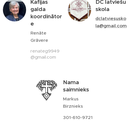
Kafijas
DC latviešu
galda
skola
koordinātor
dclatviesusko
e
la@gmail.com
Renāte
Grāvere
renateg9949
@gmail.com
Nama
saimnieks
Markus
Birznieks
301-610-9721