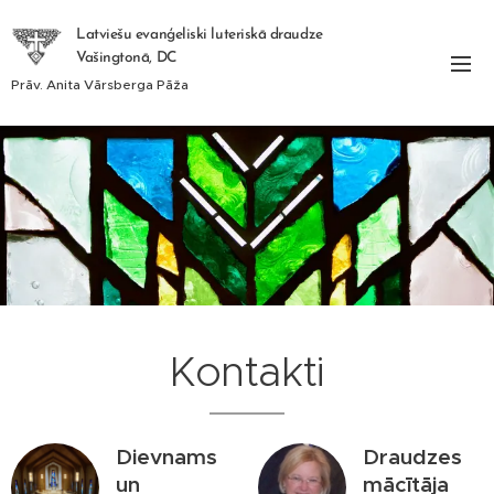
Latviešu evanģeliski luteriskā draudze
Vašingtonā, DC
Prāv. Anita Vārsberga Pāža
Kontakti
Dievnams
Draudzes
un
mācītāja