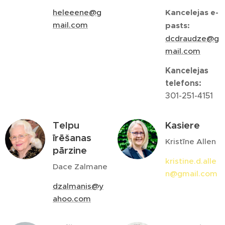
heleeene@g
Kancelejas e-
mail.com
pasts:
dcdraudze@g
mail.com
Kancelejas
telefons:
301-251-4151
Telpu
Kasiere
īrēšanas
Kristīne Allen
pārzine
kristine.d.alle
Dace Zalmane
n@gmail.com
dzalmanis@y
ahoo.com