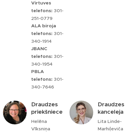
Virtuves
telefons:
301-
251-0779
ALA biroja
telefons:
301-
340-1914
JBANC
telefons:
301-
340-1954
PBLA
telefons:
301-
340-7646
Draudzes
Draudzes
priekšniece
kanceleja
Helēna
Lita Linde-
Vīksniņa
Marhiļeviča