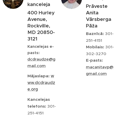
kanceleja
Prāveste
400 Hurley
Anita
Avenue,
Vārsberga
Rockville,
Pāža
MD 20850-
Baznīcā:
301-
3121
251-4151
Kancelejas e-
Mobilais:
301-
pasts:
302-3270
dcdraudze@g
E-pasts:
mail.com
macanitavp@
gmail.com
w
Mājaslapa:
ww.dcdraudz
e.org
Kancelejas
telefons:
301-
251-4151