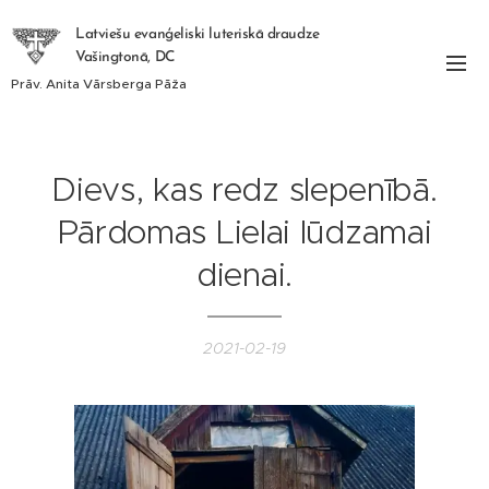
Latviešu evanģeliski luteriskā draudze
Vašingtonā, DC
Prāv. Anita Vārsberga Pāža
Dievs, kas redz slepenībā.
Pārdomas Lielai lūdzamai
dienai.
2021-02-19