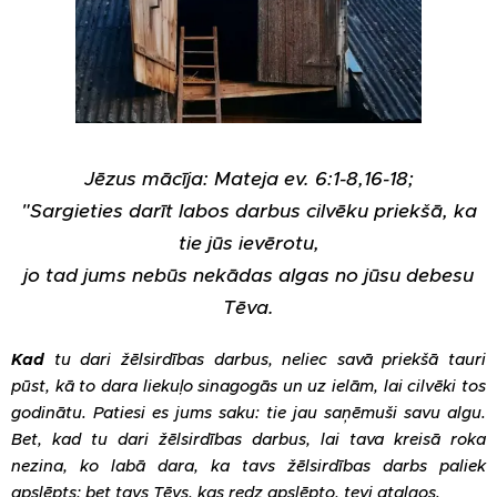
Jēzus mācīja: Mateja ev. 6:1-8,16-18;
"
Sargieties darīt labos darbus cilvēku priekšā, ka
tie jūs ievērotu,
jo tad jums nebūs nekādas algas no jūsu debesu
Tēva.
Kad
tu dari žēlsirdības darbus, neliec savā priekšā tauri
pūst, kā to dara liekuļo sinagogās un uz ielām, lai cilvēki tos
godinātu. Patiesi es jums saku: tie jau saņēmuši savu algu.
Bet, kad tu dari žēlsirdības darbus, lai tava kreisā roka
nezina, ko labā dara, ka tavs žēlsirdības darbs paliek
apslēpts; bet tavs Tēvs, kas redz apslēpto, tevi atalgos.