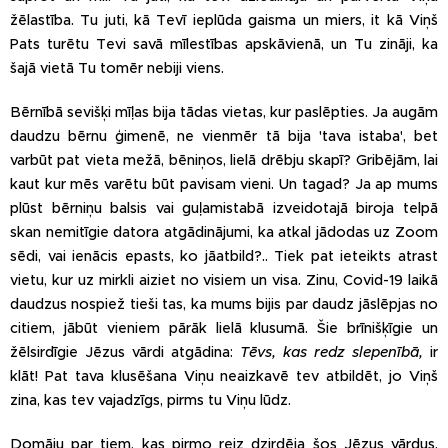
žēlastība. Tu juti, kā Tevī ieplūda gaisma un miers, it kā Viņš
Pats turētu Tevi savā mīlestības apskāvienā, un Tu zināji, ka
šajā vietā Tu tomēr nebiji viens.
Bērnībā sevišķi mīļas bija tādas vietas, kur paslēpties. Ja augām
daudzu bērnu ģimenē, ne vienmēr tā bija 'tava istaba', bet
varbūt pat vieta mežā, bēniņos, lielā drēbju skapī? Gribējām, lai
kaut kur mēs varētu būt pavisam vieni. Un tagad? Ja ap mums
plūst bērniņu balsis vai guļamistabā izveidotajā biroja telpā
skan nemitīgie datora atgādinājumi, ka atkal jādodas uz Zoom
sēdi, vai ienācis epasts, ko jāatbild?.. Tiek pat ieteikts atrast
vietu, kur uz mirkli aiziet no visiem un visa. Zinu, Covid-19 laikā
daudzus nospiež tieši tas, ka mums bijis par daudz jāslēpjas no
citiem, jābūt vieniem pārāk lielā klusumā. Šie brīnišķīgie un
žēlsirdīgie Jēzus vārdi atgādina:
Tēvs, kas redz slepenībā,
ir
klāt! Pat tava klusēšana Viņu neaizkavē tev atbildēt, jo Viņš
zina, kas tev vajadzīgs, pirms tu Viņu lūdz.
Domāju par tiem, kas pirmo reiz dzirdēja šos Jēzus vārdus.