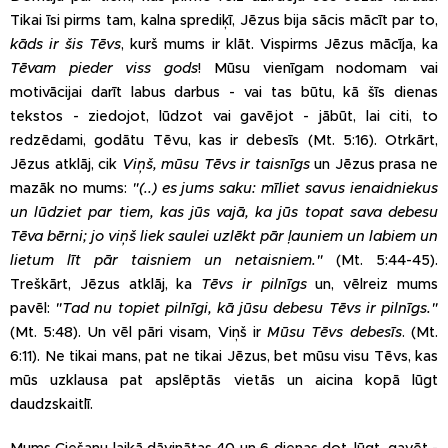
Tikai īsi pirms tam, kalna sprediķī, Jēzus bija sācis mācīt par to,
kāds ir šis Tēvs
, kurš mums ir klāt. Vispirms Jēzus mācīja, ka
Tēvam pieder viss gods
! Mūsu vienīgam nodomam vai
motivācijai darīt labus darbus - vai tas būtu, kā šīs dienas
tekstos - ziedojot, lūdzot vai gavējot - jābūt, lai citi, to
redzēdami, godātu Tēvu, kas ir debesīs (Mt. 5:16). Otrkārt,
Jēzus atklāj, cik
Viņš, mūsu Tēvs ir taisnīgs
un Jēzus prasa ne
mazāk no mums:
"(..) es jums saku: mīliet savus ienaidniekus
un lūdziet par tiem, kas jūs vajā, ka jūs topat sava debesu
Tēva bērni; jo viņš liek saulei uzlēkt pār ļauniem un labiem un
lietum līt pār taisniem un netaisniem."
(Mt. 5:44-45).
Treškārt, Jēzus atklāj, ka
Tēvs ir pilnīgs
un, vēlreiz mums
pavēl:
"Tad nu topiet pilnīgi, kā jūsu debesu Tēvs ir pilnīgs."
(Mt. 5:48). Un vēl pāri visam, Viņš ir
Mūsu Tēvs
debesīs
. (Mt.
6:11). Ne tikai mans, pat ne tikai Jēzus, bet mūsu visu Tēvs, kas
mūs uzklausa pat apslēptās vietās un aicina kopā lūgt
daudzskaitlī.