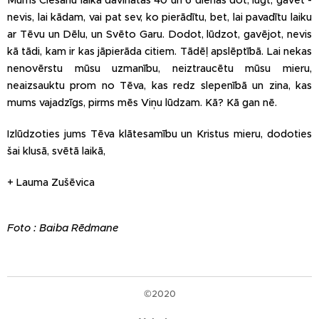
Mums Ciešanu laikā dāvinātas 40 un 6 dienas dot, lūgt, gavēt -
nevis, lai kādam, vai pat sev, ko pierādītu, bet, lai pavadītu laiku
ar Tēvu un Dēlu, un Svēto Garu. Dodot, lūdzot, gavējot, nevis
kā tādi, kam ir kas jāpierāda citiem. Tādēļ apslēptībā. Lai nekas
nenovērstu mūsu uzmanību, neiztraucētu mūsu mieru,
neaizsauktu prom no Tēva, kas redz slepenībā un zina, kas
mums vajadzīgs, pirms mēs Viņu lūdzam. Kā? Kā gan nē.
Izlūdzoties jums Tēva klātesamību un Kristus mieru, dodoties
šai klusā, svētā laikā,
+ Lauma Zušēvica
Foto : Baiba Rēdmane
©2020