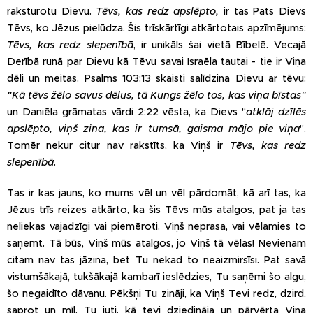
raksturotu Dievu.
Tēvs, kas redz apslēpto,
ir tas Pats Dievs
Tēvs, ko Jēzus pielūdza. Šis trīskārtīgi atkārtotais apzīmējums:
Tēvs, kas redz slepenībā
, ir unikāls šai vietā Bībelē. Vecajā
Derībā runā par Dievu kā Tēvu savai Israēla tautai - tie ir Viņa
dēli un meitas. Psalms 103:13 skaisti salīdzina Dievu ar tēvu:
"Kā tēvs žēlo savus dēlus, tā Kungs žēlo tos, kas viņa bīstas"
un Daniēla grāmatas vārdi 2:22 vēsta, ka Dievs "
atklāj dzīlēs
apslēpto, viņš zina, kas ir tumsā, gaisma mājo pie viņa
".
Tomēr nekur citur nav rakstīts, ka Viņš ir
Tēvs, kas redz
slepenībā
.
Tas ir kas jauns, ko mums vēl un vēl pārdomāt, kā arī tas, ka
Jēzus trīs reizes atkārto, ka šis Tēvs mūs atalgos, pat ja tas
neliekas vajadzīgi vai piemēroti. Viņš neprasa, vai vēlamies to
saņemt. Tā būs, Viņš mūs atalgos, jo Viņš tā vēlas! Nevienam
citam nav tas jāzina, bet Tu nekad to neaizmirsīsi. Pat savā
vistumšākajā, tukšākajā kambarī ieslēdzies, Tu saņēmi šo algu,
šo negaidīto dāvanu. Pēkšņi Tu zināji, ka Viņš Tevi redz, dzird,
saprot un mīl. Tu juti, kā tevi dziedināja un pārvērta Viņa