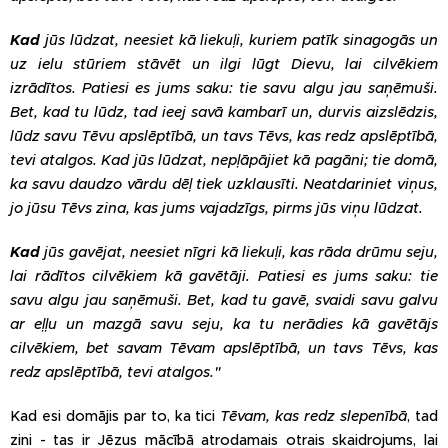
Kad
jūs lūdzat, neesiet kā liekuļi, kuriem patīk sinagogās un
uz ielu stūriem stāvēt un ilgi lūgt Dievu, lai cilvēkiem
izrādītos. Patiesi es jums saku: tie savu algu jau saņēmuši.
Bet, kad tu lūdz, tad ieej savā kambarī un, durvis aizslēdzis,
lūdz savu Tēvu apslēptībā, un tavs Tēvs, kas redz apslēptībā,
tevi atalgos. Kad jūs lūdzat, nepļāpājiet kā pagāni; tie domā,
ka savu daudzo vārdu dēļ tiek uzklausīti. Neatdariniet viņus,
jo jūsu Tēvs zina, kas jums vajadzīgs, pirms jūs viņu lūdzat.
Kad
jūs gavējat, neesiet nīgri kā liekuļi, kas rāda drūmu seju,
lai rādītos cilvēkiem kā gavētāji. Patiesi es jums saku: tie
savu algu jau saņēmuši. Bet, kad tu gavē, svaidi savu galvu
ar eļļu un mazgā savu seju, ka tu nerādies kā gavētājs
cilvēkiem, bet savam Tēvam apslēptībā, un tavs Tēvs, kas
redz apslēptībā, tevi atalgos."
Kad esi domājis par to, ka tici
Tēvam, kas redz slepenībā
, tad
zini - tas ir Jēzus mācībā atrodamais otrais skaidrojums, lai