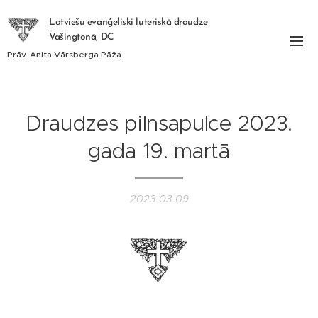
Latviešu evanģeliski luteriskā draudze
Vašingtonā, DC
Prāv. Anita Vārsberga Pāža
Draudzes pilnsapulce 2023.
gada 19. martā
2023-03-09