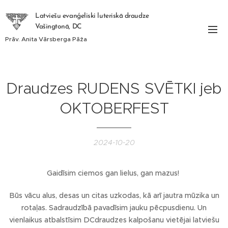
Latviešu evanģeliski luteriskā draudze
Vašingtonā, DC
Prāv. Anita Vārsberga Pāža
Draudzes RUDENS SVĒTKI jeb
OKTOBERFEST
2024-10-20
Gaidīsim ciemos gan lielus, gan mazus!
Būs vācu alus, desas un citas uzkodas, kā arī jautra mūzika un
rotaļas. Sadraudzībā pavadīsim jauku pēcpusdienu. Un
vienlaikus atbalstīsim DCdraudzes kalpošanu vietējai latviešu