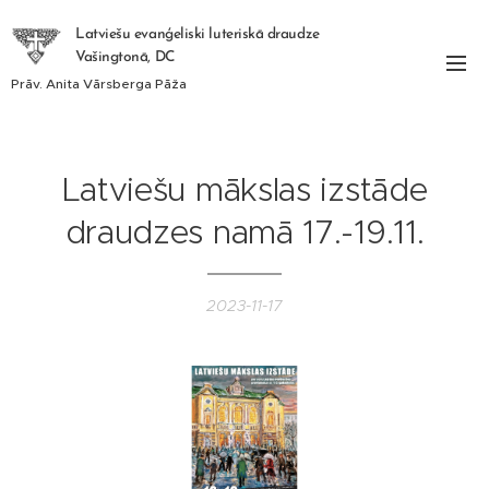
Latviešu evanģeliski luteriskā draudze
Vašingtonā, DC
Prāv. Anita Vārsberga Pāža
Latviešu mākslas izstāde
draudzes namā 17.-19.11.
2023-11-17