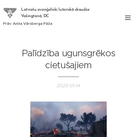
Latviešu evanģeliski luteriskā draudze
Vašingtonā, DC
Prāv. Anita Vārsberga Pāža
Palīdzība ugunsgrēkos
cietušajiem
2025-01-14