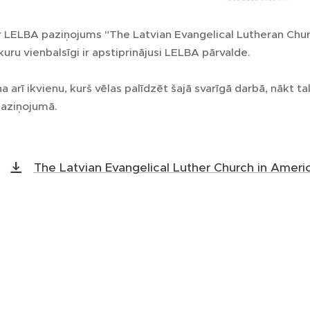
ir LELBA paziņojums "The Latvian Evangelical Lutheran Chu
kuru vienbalsīgi ir apstiprinājusi LELBA pārvalde.
 arī ikvienu, kurš vēlas palīdzēt šajā svarīgā darbā, nākt talk
paziņojumā.
The Latvian Evangelical Luther Church in Ameri