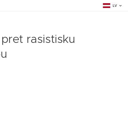
LV
ret rasistisku
bu