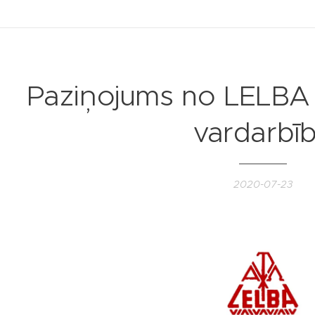
Paziņojums no LELBA p
vardarbī
2020-07-23