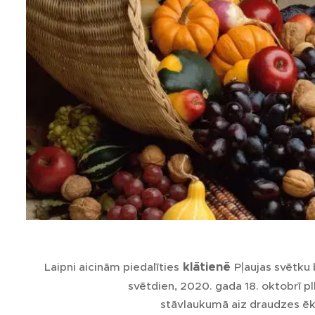
klātienē
Laipni aicinām piedalīties
Pļaujas svētku
svētdien, 2020. gada 18. oktobrī pl
stāvlaukumā aiz draudzes ēk