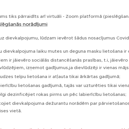
ms tiks pārraidīts arī virtuāli - Zoom platformā (pieslēgša
lēgšanās norādījumi
uz dievkalpojumu, lūdzam ievērot šādus nosacījumus Covid -
u dievkalpojuma laiku mutes un deguna masku lietošana ir 
iem ir jāievēro sociālās distancēšanās prasības, t.i, jāievē
vlūdzējiem, izņemot gadījumus,ja dievlūdzēji ir vienas mājs
udzes telpu lietošana ir atļauta tikai ārkārtas gadījumā;
ierīcību lietošanas gadījumā, tajās var uzturēties tikai vien
īgi dezinficējiet rokas pirms un pēc labierīcību lietošanas;
ojiet dievkalpojuma dežurantu norādēm par pārvietošanos
ises vietā.