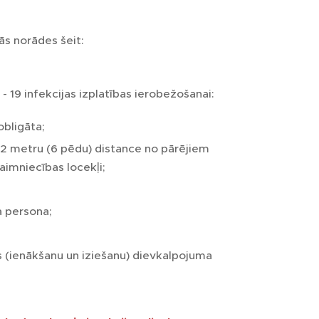
nās norādes šeit:
 19 infekcijas izplatības ierobežošanai:
obligāta;
ro 2 metru (6 pēdu) distance no pārējiem
aimniecības locekļi;
a persona;
 (ienākšanu un iziešanu) dievkalpojuma