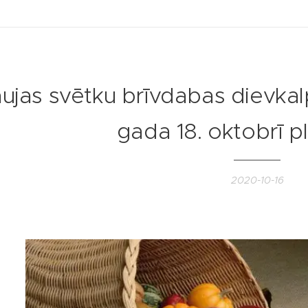
aujas svētku brīvdabas dievka
gada 18. oktobrī pl
2020-10-16