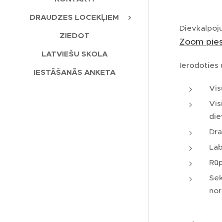
DRAUDZES LOCEKĻIEM
Dievkalpoju
ZIEDOT
Zoom pies
LATVIEŠU SKOLA
Ierodoties 
IESTĀŠANĀS ANKETA
Vis
Vis
die
Dra
Lab
Rūp
Sek
nor