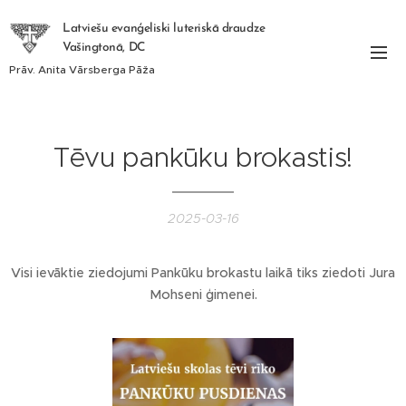
Latviešu evanģeliski luteriskā draudze
Vašingtonā, DC
Prāv. Anita Vārsberga Pāža
Tēvu pankūku brokastis!
2025-03-16
Visi ievāktie ziedojumi Pankūku brokastu laikā tiks ziedoti Jura
Mohseni ģimenei.